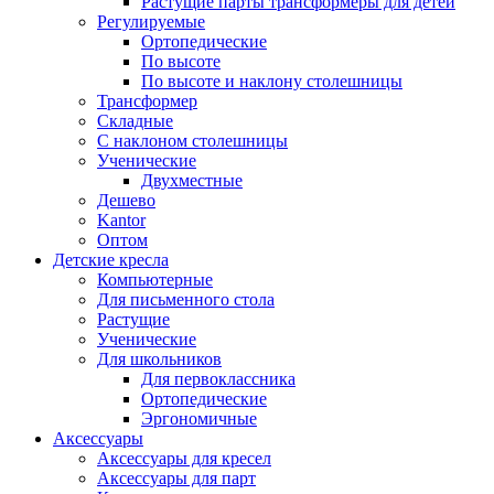
Растущие парты трансформеры для детей
Регулируемые
Ортопедические
По высоте
По высоте и наклону столешницы
Трансформер
Складные
С наклоном столешницы
Ученические
Двухместные
Дешево
Kantor
Оптом
Детские кресла
Компьютерные
Для письменного стола
Растущие
Ученические
Для школьников
Для первоклассника
Ортопедические
Эргономичные
Аксессуары
Аксессуары для кресел
Аксессуары для парт