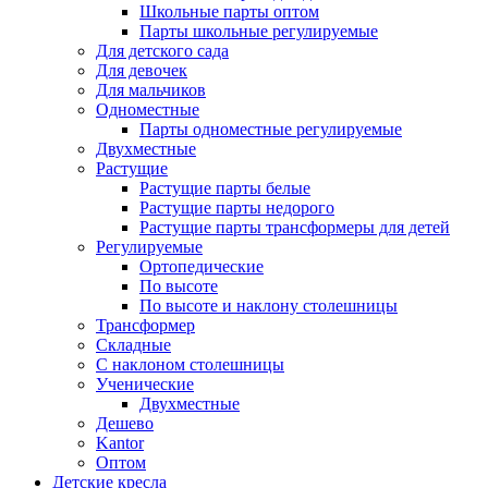
Школьные парты оптом
Парты школьные регулируемые
Для детского сада
Для девочек
Для мальчиков
Одноместные
Парты одноместные регулируемые
Двухместные
Растущие
Растущие парты белые
Растущие парты недорого
Растущие парты трансформеры для детей
Регулируемые
Ортопедические
По высоте
По высоте и наклону столешницы
Трансформер
Складные
С наклоном столешницы
Ученические
Двухместные
Дешево
Kantor
Оптом
Детские кресла