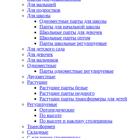
Для малышей
Для подростков
Для школы
Одноместные парты для школы
Парты для начальной школы
Школьные парты для девочек
Школьные парты оптом
Парты школьные регулируемые
Для детского сада
Для девочек
Для мальчиков
Одноместные
Парты одноместные регулируемые
Двухместные
Растущие
Растущие парты белые
Растущие парты недорого
Растущие парты трансформеры для детей
Регулируемые
Ортопедические
По высоте
По высоте и наклону столешницы
Трансформер
Складные
С наклоном столешницы