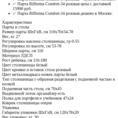
✅ Парта Rifforma Comfort-34 розовая цена с доставкой
15990 руб.
✅ Парта Rifforma Comfort-34 розовая дешево в Москве.
Характеристики
Парты и столы
Размер парты ШхГхВ, см
110х70х54-78
Вес, кг
27
Регулировка наклона столешницы, гр
0-55
Регулировка по высоте, см
53-78
Ширина парты, см
110
Материал
ЛДСП
Рост ребенка, см
110-180
Цвет столешницы
белый
Цвет кромки и вставок стола
розовый
Цвет металлокаркаса ножек парты
белый
Тип столешницы
г-образная раздельная с подъемной частью и
полкой
Подъемная часть стола, см
70x45
Выдвижной лоток органайзер
есть
Полка для портфеля и учебников
47х24
Коврик столешницы
опция
Упаковка
Габариты упаковки ШхГхВ, см
120х78х20
Вес упаковки, кг.
30