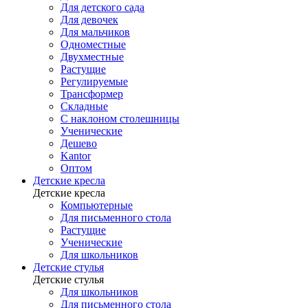
Для детского сада
Для девочек
Для мальчиков
Одноместные
Двухместные
Растущие
Регулируемые
Трансформер
Складные
С наклоном столешницы
Ученические
Дешево
Kantor
Оптом
Детские кресла
Детские кресла
Компьютерные
Для письменного стола
Растущие
Ученические
Для школьников
Детские стулья
Детские стулья
Для школьников
Для письменного стола