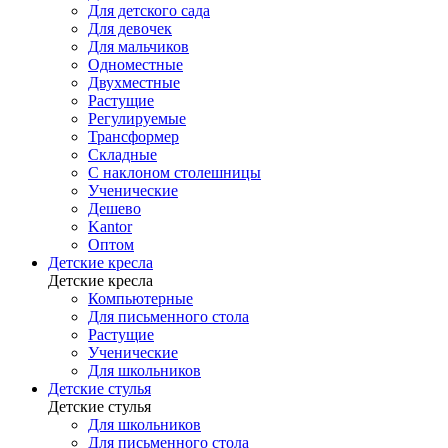
Для детского сада
Для девочек
Для мальчиков
Одноместные
Двухместные
Растущие
Регулируемые
Трансформер
Складные
С наклоном столешницы
Ученические
Дешево
Kantor
Оптом
Детские кресла
Детские кресла
Компьютерные
Для письменного стола
Растущие
Ученические
Для школьников
Детские стулья
Детские стулья
Для школьников
Для письменного стола