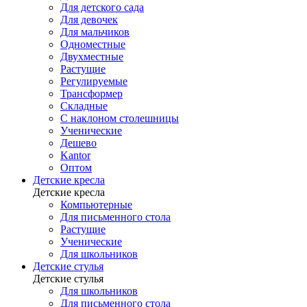
Для детского сада
Для девочек
Для мальчиков
Одноместные
Двухместные
Растущие
Регулируемые
Трансформер
Складные
С наклоном столешницы
Ученические
Дешево
Kantor
Оптом
Детские кресла
Детские кресла
Компьютерные
Для письменного стола
Растущие
Ученические
Для школьников
Детские стулья
Детские стулья
Для школьников
Для письменного стола