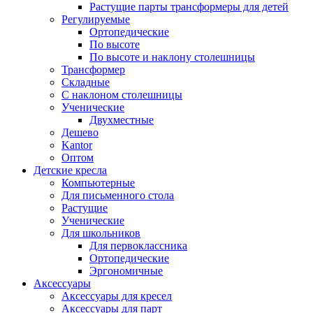
Растущие парты трансформеры для детей
Регулируемые
Ортопедические
По высоте
По высоте и наклону столешницы
Трансформер
Складные
С наклоном столешницы
Ученические
Двухместные
Дешево
Kantor
Оптом
Детские кресла
Компьютерные
Для письменного стола
Растущие
Ученические
Для школьников
Для первоклассника
Ортопедические
Эргономичные
Аксессуары
Аксессуары для кресел
Аксессуары для парт