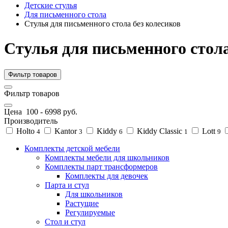
Детские стулья
Для письменного стола
Стулья для письменного стола без колесиков
Стулья для письменного стола
Фильтр товаров
Фильтр товаров
Цена
100
-
6998
руб.
Производитель
Holto
Kantor
Kiddy
Kiddy Classic
Lott
4
3
6
1
9
Комплекты детской мебели
Комплекты мебели для школьников
Комплекты парт трансформеров
Комплекты для девочек
Парта и стул
Для школьников
Растущие
Регулируемые
Стол и стул