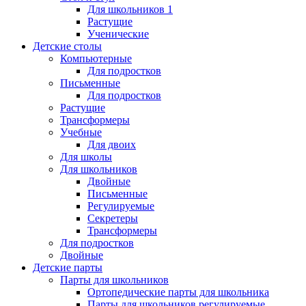
Для школьников 1
Растущие
Ученические
Детские столы
Компьютерные
Для подростков
Письменные
Для подростков
Растущие
Трансформеры
Учебные
Для двоих
Для школы
Для школьников
Двойные
Письменные
Регулируемые
Секретеры
Трансформеры
Для подростков
Двойные
Детские парты
Парты для школьников
Ортопедические парты для школьника
Парты для школьников регулируемые