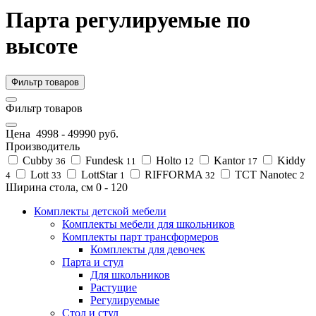
Парта регулируемые по
высоте
Фильтр товаров
Фильтр товаров
Цена
4998
-
49990
руб.
Производитель
Cubby
Fundesk
Holto
Kantor
Kiddy
36
11
12
17
Lott
LottStar
RIFFORMA
TCT Nanotec
4
33
1
32
2
Ширина стола, см
0
-
120
Комплекты детской мебели
Комплекты мебели для школьников
Комплекты парт трансформеров
Комплекты для девочек
Парта и стул
Для школьников
Растущие
Регулируемые
Стол и стул