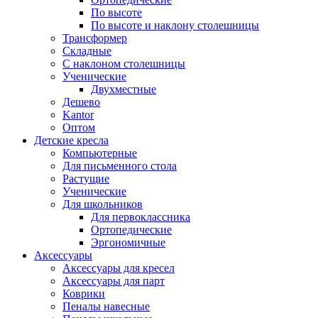
По высоте
По высоте и наклону столешницы
Трансформер
Складные
С наклоном столешницы
Ученические
Двухместные
Дешево
Kantor
Оптом
Детские кресла
Компьютерные
Для письменного стола
Растущие
Ученические
Для школьников
Для первоклассника
Ортопедические
Эргономичные
Аксессуары
Аксессуары для кресел
Аксессуары для парт
Коврики
Пеналы навесные