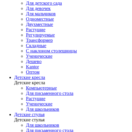
Для детского сада
Для девочек
Для мальчиков
Одноместные
Двухместные
Растущие
Регулируемые
Трансформер
Складные
С наклоном столешницы
Ученические
Дешево
Kantor
Оптом
Детские кресла
Детские кресла
Компьютерные
Для письменного стола
Растущие
Ученические
Для школьников
Детские стулья
Детские стулья
Для школьников
Для письменного стола