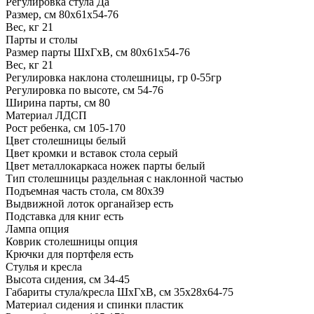
Регулировка стула
Да
Размер, см
80х61х54-76
Вес, кг
21
Парты и столы
Размер парты ШхГхВ, см
80х61х54-76
Вес, кг
21
Регулировка наклона столешницы, гр
0-55гр
Регулировка по высоте, см
54-76
Ширина парты, см
80
Материал
ЛДСП
Рост ребенка, см
105-170
Цвет столешницы
белый
Цвет кромки и вставок стола
серый
Цвет металлокаркаса ножек парты
белый
Тип столешницы
раздельная с наклонной частью
Подъемная часть стола, см
80x39
Выдвижной лоток органайзер
есть
Подставка для книг
есть
Лампа
опция
Коврик столешницы
опция
Крючки для портфеля
есть
Стулья и кресла
Высота сидения, см
34-45
Габариты стула/кресла ШхГхВ, см
35х28х64-75
Материал сидения и спинки
пластик