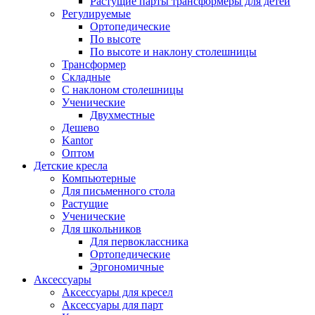
Растущие парты трансформеры для детей
Регулируемые
Ортопедические
По высоте
По высоте и наклону столешницы
Трансформер
Складные
С наклоном столешницы
Ученические
Двухместные
Дешево
Kantor
Оптом
Детские кресла
Компьютерные
Для письменного стола
Растущие
Ученические
Для школьников
Для первоклассника
Ортопедические
Эргономичные
Аксессуары
Аксессуары для кресел
Аксессуары для парт