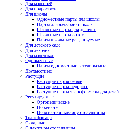
Для малышей
Для подростков
Для школы
Одноместные парты для школы
Парты для начальной школы
Школьные парты для девочек
Школьные парты оптом
Парты школьные регулируемые
Для детского сада
Для девочек
Для мальчиков
Одноместные
Парты одноместные регулируемые
Двухместные
Растущие
Растущие парты белые
Растущие парты недорого
Растущие парты трансформеры для детей
Регулируемые
Ортопедические
По высоте
По высоте и наклону столешницы
Трансформер
Складные
С наклоном столешницы