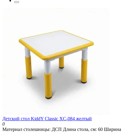
Детский стол KiddY Classic XC-084 желтый
0
Материал столешницы:
ДСП
Длина стола, см:
60
Ширина