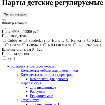
Парты детские регулируемые
Фильтр товаров
Фильтр товаров
Цена
4998
-
49990
руб.
Производитель
Cubby
Fundesk
Holto
Kantor
Kiddy
36
11
12
18
Lott
LottStar
RIFFORMA
TCT Nanotec
4
33
1
32
2
Ширина стола, см
0
-
120
Поставка для ног
нет
1
Комплекты детской мебели
Комплекты мебели для школьников
Комплекты парт трансформеров
Комплекты для девочек
Парта и стул
Для школьников
Растущие
Регулируемые
Стол и стул
Для школьников 1