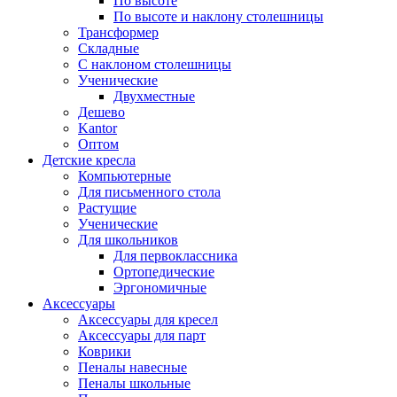
По высоте
По высоте и наклону столешницы
Трансформер
Складные
С наклоном столешницы
Ученические
Двухместные
Дешево
Kantor
Оптом
Детские кресла
Компьютерные
Для письменного стола
Растущие
Ученические
Для школьников
Для первоклассника
Ортопедические
Эргономичные
Аксессуары
Аксессуары для кресел
Аксессуары для парт
Коврики
Пеналы навесные
Пеналы школьные