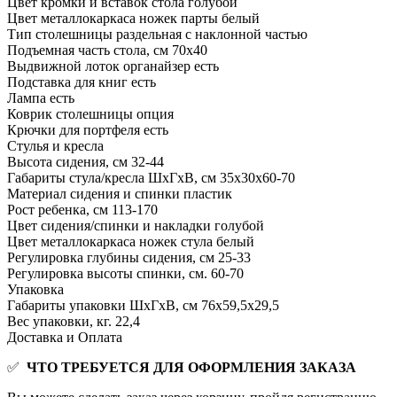
Цвет кромки и вставок стола
голубой
Цвет металлокаркаса ножек парты
белый
Тип столешницы
раздельная с наклонной частью
Подъемная часть стола, см
70х40
Выдвижной лоток органайзер
есть
Подставка для книг
есть
Лампа
есть
Коврик столешницы
опция
Крючки для портфеля
есть
Стулья и кресла
Высота сидения, см
32-44
Габариты стула/кресла ШхГхВ, см
35х30х60-70
Материал сидения и спинки
пластик
Рост ребенка, см
113-170
Цвет сидения/спинки и накладки
голубой
Цвет металлокаркаса ножек стула
белый
Регулировка глубины сидения, см
25-33
Регулировка высоты спинки, см.
60-70
Упаковка
Габариты упаковки ШхГхВ, см
76x59,5x29,5
Вес упаковки, кг.
22,4
Доставка и Оплата
✅
ЧТО ТРЕБУЕТСЯ ДЛЯ ОФОРМЛЕНИЯ ЗАКАЗА