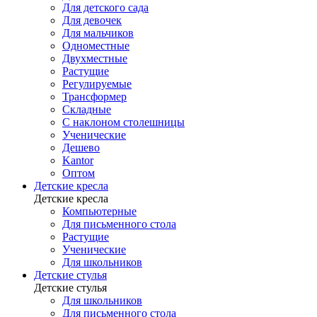
Для детского сада
Для девочек
Для мальчиков
Одноместные
Двухместные
Растущие
Регулируемые
Трансформер
Складные
С наклоном столешницы
Ученические
Дешево
Kantor
Оптом
Детские кресла
Детские кресла
Компьютерные
Для письменного стола
Растущие
Ученические
Для школьников
Детские стулья
Детские стулья
Для школьников
Для письменного стола