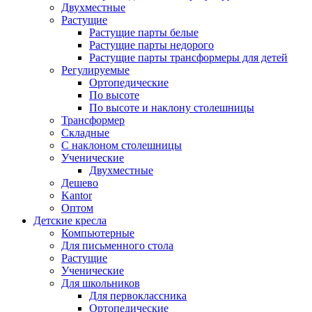
Двухместные
Растущие
Растущие парты белые
Растущие парты недорого
Растущие парты трансформеры для детей
Регулируемые
Ортопедические
По высоте
По высоте и наклону столешницы
Трансформер
Складные
С наклоном столешницы
Ученические
Двухместные
Дешево
Kantor
Оптом
Детские кресла
Компьютерные
Для письменного стола
Растущие
Ученические
Для школьников
Для первоклассника
Ортопедические