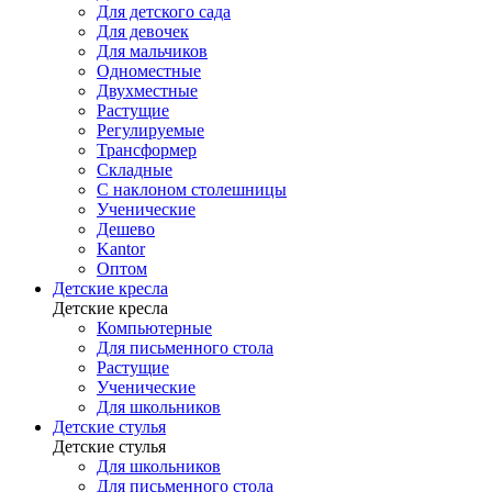
Для детского сада
Для девочек
Для мальчиков
Одноместные
Двухместные
Растущие
Регулируемые
Трансформер
Складные
С наклоном столешницы
Ученические
Дешево
Kantor
Оптом
Детские кресла
Детские кресла
Компьютерные
Для письменного стола
Растущие
Ученические
Для школьников
Детские стулья
Детские стулья
Для школьников
Для письменного стола