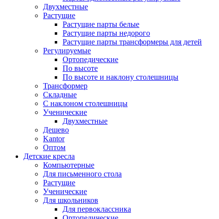
Двухместные
Растущие
Растущие парты белые
Растущие парты недорого
Растущие парты трансформеры для детей
Регулируемые
Ортопедические
По высоте
По высоте и наклону столешницы
Трансформер
Складные
С наклоном столешницы
Ученические
Двухместные
Дешево
Kantor
Оптом
Детские кресла
Компьютерные
Для письменного стола
Растущие
Ученические
Для школьников
Для первоклассника
Ортопедические