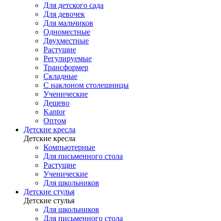
Для детского сада
Для девочек
Для мальчиков
Одноместные
Двухместные
Растущие
Регулируемые
Трансформер
Складные
С наклоном столешницы
Ученические
Дешево
Kantor
Оптом
Детские кресла
Детские кресла
Компьютерные
Для письменного стола
Растущие
Ученические
Для школьников
Детские стулья
Детские стулья
Для школьников
Для письменного стола