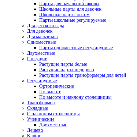
Парты для начальной школы
Школьные парты для девочек
Школьные парты оптом
Парты школьные регулируемые
Для детского сада
Для девочек
Для мальчиков
Одноместные
Парты одноместные регулируемые
Двухместные
Растущие
Растущие парты белые
Растущие парты недорого
Растущие парты трансформеры для детей
Регулируемые
Ортопедические
По высоте
По высоте и наклону столешницы
Трансформер
Складные
С наклоном столешницы
Ученические
Двухместные
Дешево
Kantor