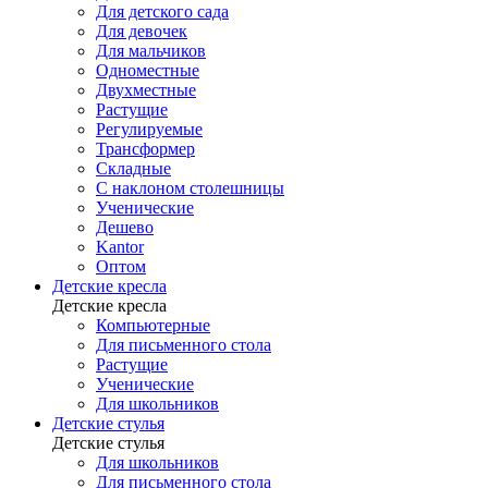
Для детского сада
Для девочек
Для мальчиков
Одноместные
Двухместные
Растущие
Регулируемые
Трансформер
Складные
С наклоном столешницы
Ученические
Дешево
Kantor
Оптом
Детские кресла
Детские кресла
Компьютерные
Для письменного стола
Растущие
Ученические
Для школьников
Детские стулья
Детские стулья
Для школьников
Для письменного стола