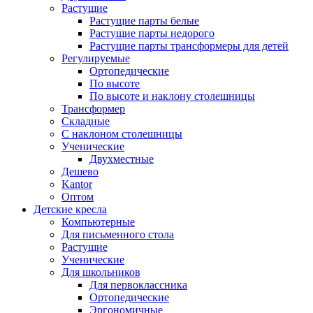
Растущие
Растущие парты белые
Растущие парты недорого
Растущие парты трансформеры для детей
Регулируемые
Ортопедические
По высоте
По высоте и наклону столешницы
Трансформер
Складные
С наклоном столешницы
Ученические
Двухместные
Дешево
Kantor
Оптом
Детские кресла
Компьютерные
Для письменного стола
Растущие
Ученические
Для школьников
Для первоклассника
Ортопедические
Эргономичные