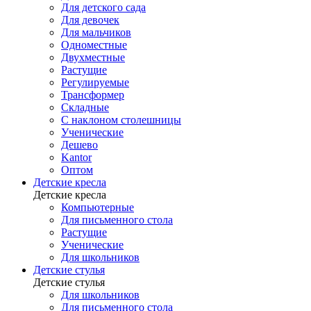
Для детского сада
Для девочек
Для мальчиков
Одноместные
Двухместные
Растущие
Регулируемые
Трансформер
Складные
С наклоном столешницы
Ученические
Дешево
Kantor
Оптом
Детские кресла
Детские кресла
Компьютерные
Для письменного стола
Растущие
Ученические
Для школьников
Детские стулья
Детские стулья
Для школьников
Для письменного стола