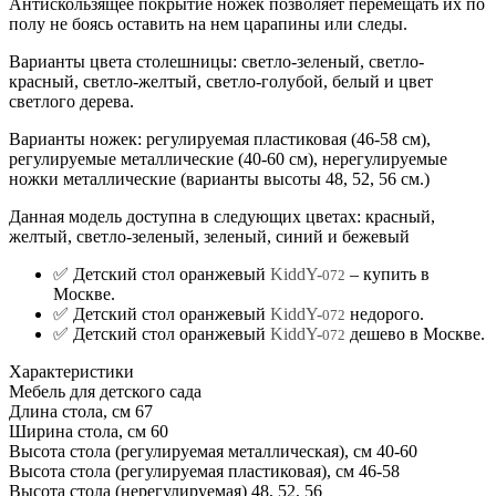
Антискользящее покрытие ножек позволяет перемещать их по
полу не боясь оставить на нем царапины или следы.
Варианты цвета столешницы: светло-зеленый, светло-
красный, светло-желтый, светло-голубой, белый и цвет
светлого дерева.
Варианты ножек: регулируемая пластиковая (46-58 см),
регулируемые металлические (40-60 см), нерегулируемые
ножки металлические (варианты высоты 48, 52, 56 см.)
Данная модель доступна в следующих цветах: красный,
желтый, светло-зеленый, зеленый, синий и бежевый
✅ Детский стол оранжевый
KiddY-
– купить в
072
Москве.
✅ Детский стол оранжевый
KiddY-
недорого.
072
✅ Детский стол оранжевый
KiddY-
дешево в Москве.
072
Характеристики
Мебель для детского сада
Длина стола, см
67
Ширина стола, см
60
Высота стола (регулируемая металлическая), см
40-60
Высота стола (регулируемая пластиковая), см
46-58
Высота стола (нерегулируемая)
48, 52, 56