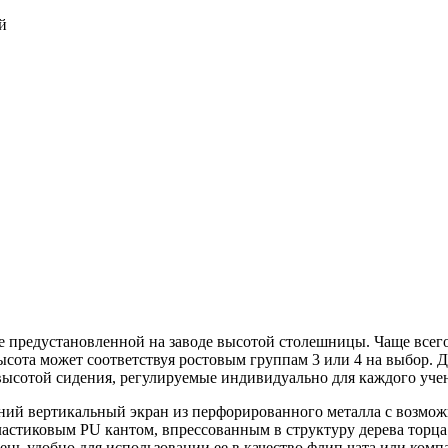
й
 предустановленной на заводе высотой столешницы. Чаще всего э
ысота может соответствуя ростовым группам 3 или 4 на выбор. 
 высотой сидения, регулируемые индивидуально для каждого уче
дний вертикальный экран из перфорированного металла с возмо
пластиковым PU кантом, впрессованным в структуру дерева торца
ень удобно для использовании ее в качество флип чата или ком