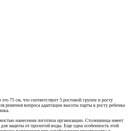
то 75 см, что соответствует 5 ростовой группе и росту
Для решения вопроса адаптации высоты парты к росту ребенка
ника.
жностью нанесения логотипа организации. Столешница имеет
 для защиты от пролитой воды. Еще одна особенность этой
пактного размещения при освобождении пространства в