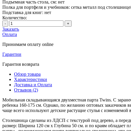
Подъемная часть стола, см:
нет
Полка для портфеля и учебников:
сетка металл под столешнице
Подставка для книг:
нет
Количество:
-
+
Заказать
Оплата
Принимаем оплату online
Гарантии
Гарантия возврата
Обзор товара
Характеристики
Доставка и Оплата
Отзывов (2)
Мобильная складывающаяся двухместная парта Twins. С заранее
ребенка 160-175 см. Однако, по желанию оптовых заказчиков в
чаще всего используют детские растущие стулья с изменяемой
Столешница сделаны из ЛДСП с текстурой под дерево, а пере
размер: Ширина 120 см х Глубина 50 см. и по краям обладает 
парты - поднимающаяся почти вертикально столешница, что оч