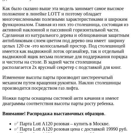
Как было сказано выше эта модель занимает самое высокое
положение в линейке LOTT и поэтому обладает
многочисленными полезными характеристиками и широким
функционалом. Главная из них это столешница, состоящая из
активной наклонной и пассивной горизонтальной части.
Сделанная из натурального дерева и облицованная защитным
антибликовым слоем цветом под дерево она имеет ширину
целых 120 см -это колоссальный простор. Под столешницей
имеется как выдвижной лоток органайзер, так и отдельный
выдвижной ящик весьма полезные для поддержания порядка
и чистоты на столе. В задней части столешницы
располагается 2х ярусный секретер с подставкой для книг.
Изменение высоты парты производит шестеренчатый
механизм путем вращения рукоятки. Наклон столешницы
производится посредством газ лифта.
Ножки парты оснащены системой анти качания и имеют
диаграммы соответствия высоты парты росту ребенка.
Внимание! Распродажа выставочных образцов
.
✅ Парта Lott А120 розовая – купить в Москве.
✅ Парта Lott А120 розовая цена с доставкой 19990 руб.