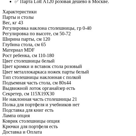
✅ Парта Lott А120 розовая дешево в Москве.
Характеристики
Парты и столы
Вес, кг
43
Регулировка наклона столешницы, гр
0-40
Регулировка по высоте, см
50-72
Ширина парты, см
120
Глубина стола, см
65
Материал
MDF
Рост ребенка, см
110-180
Цвет столешницы
белый
Цвет кромки и вставок стола
розовый
Цвет металлокаркаса ножек парты
белый
Тип столешницы
наклонная с полкой
Подъемная часть стола, см
80x44
Выдвижной лоток органайзер
есть
Секретер, см
115X19X30
Не наклонная часть столешницы
21
Полка для портфеля и учебников
нет
Подставка для книг
есть
Лампа
опция
Коврик столешницы
опция
Крючки для портфеля
есть
Доставка и Оплата