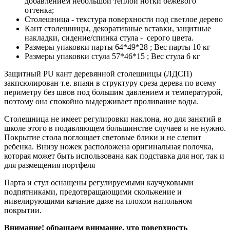
добавлением небольшой теплой нотки бежевого
оттенка;
Столешница - текстура поверхности под светлое дерево
Кант столешницы, декоративные вставки, защитные
накладки, сидение/спинка стула - серого цвета.
Размеры упаковки парты 64*49*28 ; Вес парты 10 кг
Размеры упаковки стула 57*46*15 ; Вес стула 6 кг
Защитный PU кант деревянной столешницы (ЛДСП)
закпсюлирован т.е. впаян в структуру среза дерева по всему
периметру без швов под большим давлением и температурой,
поэтому она спокойно выдерживает проливание воды.
Столешница не имеет регулировки наклона, но для занятий в
школе этого в подавляющем большинстве случаев и не нужно.
Покрытие стола поглощает световые блики и не слепит
ребенка. Внизу ножек расположена оригинальная полочка,
которая может быть использована как подставка для ног, так и
для размещения портфеля
Парта и стул оснащены регулируемыми каучуковыми
подпятниками, предотвращающими скольжение и
нивелирующими качание даже на плохом напольном
покрытии.
Внимание! обращаем внимание, что поверхность