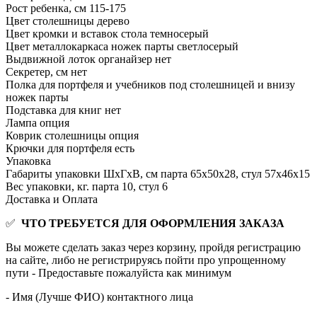
Рост ребенка, см
115-175
Цвет столешницы
дерево
Цвет кромки и вставок стола
темносерый
Цвет металлокаркаса ножек парты
светлосерый
Выдвижной лоток органайзер
нет
Секретер, см
нет
Полка для портфеля и учебников
под столешницей и внизу
ножек парты
Подставка для книг
нет
Лампа
опция
Коврик столешницы
опция
Крючки для портфеля
есть
Упаковка
Габариты упаковки ШхГхВ, см
парта 65х50х28, стул 57х46х15
Вес упаковки, кг.
парта 10, стул 6
Доставка и Оплата
✅
ЧТО ТРЕБУЕТСЯ ДЛЯ ОФОРМЛЕНИЯ ЗАКАЗА
Вы можете сделать заказ через корзину, пройдя регистрацию
на сайте, либо не регистрируясь пойти про упрощенному
пути - Предоставьте пожалуйста как минимум
- Имя (Лучше ФИО) контактного лица