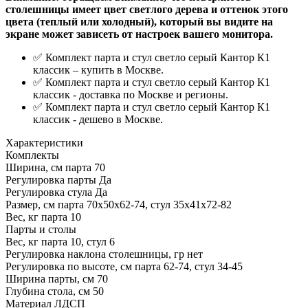
столешницы имеет цвет светлого дерева и оттенок этого
цвета (теплый или холодный), который вы видите на
экране может зависеть от настроек вашего монитора.
✅ Комплект парта и стул светло серый Кантор К1
классик – купить в Москве.
✅ Комплект парта и стул светло серый Кантор К1
классик - доставка по Москве и регионы.
✅ Комплект парта и стул светло серый Кантор К1
классик - дешево в Москве.
Характеристики
Комплекты
Ширина, см
парта 70
Регулировка парты
Да
Регулировка стула
Да
Размер, см
парта 70х50х62-74, стул 35х41х72-82
Вес, кг
парта 10
Парты и столы
Вес, кг
парта 10, стул 6
Регулировка наклона столешницы, гр
нет
Регулировка по высоте, см
парта 62-74, стул 34-45
Ширина парты, см
70
Глубина стола, см
50
Материал
ЛДСП