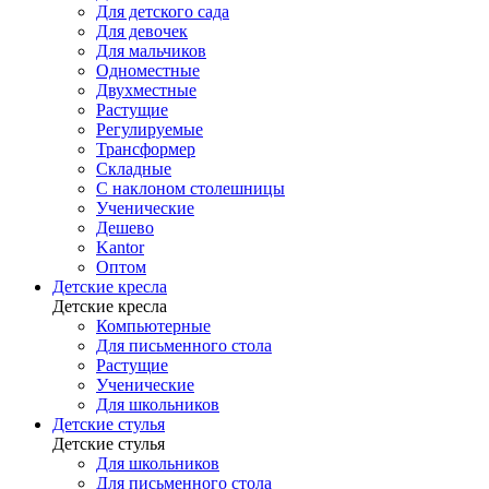
Для детского сада
Для девочек
Для мальчиков
Одноместные
Двухместные
Растущие
Регулируемые
Трансформер
Складные
С наклоном столешницы
Ученические
Дешево
Kantor
Оптом
Детские кресла
Детские кресла
Компьютерные
Для письменного стола
Растущие
Ученические
Для школьников
Детские стулья
Детские стулья
Для школьников
Для письменного стола