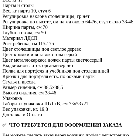
Парты и столы
Вес, кг
парта 10, стул 6
Регулировка наклона столешницы, гр
нет
Регулировка по высоте, см
парта около 64-76, стул около 38-46
Ширина парты, см
70
Глубина стола, см
50
Материал
ЛДСП
Рост ребенка, см
115-175
Цвет столешницы
под светлое дерево
Цвет кромки и вставок стола
серый
Цвет металлокаркаса ножек парты
светлосерый
Выдвижной лоток органайзер
нет
Полка для портфеля и учебников
под столешницей
Крючки для портфеля
есть, по боками парты
Стулья и кресла
Размер сидения, см
38,5х38,5
Высота сидения, см
38-46
Упаковка
Габариты упаковки ШхГхВ, см
73x53x21
Вес упаковки, кг.
19,8
Доставка и Оплата
✅
ЧТО ТРЕБУЕТСЯ ДЛЯ ОФОРМЛЕНИЯ ЗАКАЗА
Вы можете сделать заказ через корзину, пройдя регистрацию