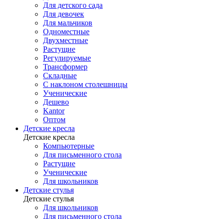
Для детского сада
Для девочек
Для мальчиков
Одноместные
Двухместные
Растущие
Регулируемые
Трансформер
Складные
С наклоном столешницы
Ученические
Дешево
Kantor
Оптом
Детские кресла
Детские кресла
Компьютерные
Для письменного стола
Растущие
Ученические
Для школьников
Детские стулья
Детские стулья
Для школьников
Для письменного стола