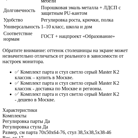
мебели
Порошковая эмаль металла + ЛДСП с
Долговечность
защитным PU-кантом
Удобство
Регулировка роста, крючки, полка
Универсальность
1–10 класс, школа и дом
Соответствие
ГОСТ + нацпроект «Образование»
нормам
Обратите внимание: оттенок столешницы на экране может
незначительно отличаться от реального в зависимости от
настроек монитора.
✅ Комплект парта и стул светло серый Master K2
классик – купить в Москве.
✅ Комплект парта и стул светло серый Master K2
классик - доставка по Москве и регионы.
✅ Комплект парта и стул светло серый Master K2
- дешево в Москве.
Характеристики
Комплекты
Регулировка парты
Да
Регулировка стула
Да
Размер, см
парта 70х50х64-76, стул 38,5х38,5х38-46
Вес, кг
17