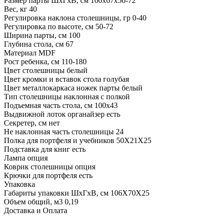
Размер парты ШхГхВ, см
100х67х50-72
Вес, кг
40
Регулировка наклона столешницы, гр
0-40
Регулировка по высоте, см
50-72
Ширина парты, см
100
Глубина стола, см
67
Материал
MDF
Рост ребенка, см
110-180
Цвет столешницы
белый
Цвет кромки и вставок стола
голубая
Цвет металлокаркаса ножек парты
белый
Тип столешницы
наклонная с полкой
Подъемная часть стола, см
100x43
Выдвижной лоток органайзер
есть
Секретер, см
нет
Не наклонная часть столешницы
24
Полка для портфеля и учебников
50X21X25
Подставка для книг
есть
Лампа
опция
Коврик столешницы
опция
Крючки для портфеля
есть
Упаковка
Габариты упаковки ШхГхВ, см
106X70X25
Объем общий, м3
0,19
Доставка и Оплата