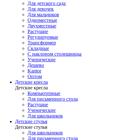
Для детского сада
Для девочек
Для мальчиков
Одноместные
Двухместные
Растущие
Регулируемые
Трансформер
Складные
С наклоном столешницы
Ученические
Дешево
Kantor
Оптом
Детские кресла
Детские кресла
Компьютерные
Для письменного стола
Растущие
Ученические
Для школьников
Детские стулья
Детские стулья
Для школьников
Для письменного стола