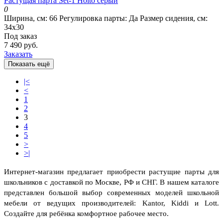
Растущая парта Set-1 Holto серый
0
Ширина, см:
66
Регулировка парты:
Да
Размер сидения, см:
34х30
Под заказ
7 490 руб.
Заказать
Показать ещё
|<
<
1
2
3
4
5
>
>|
Интернет-магазин предлагает приобрести растущие парты для
школьников с доставкой по Москве, РФ и СНГ. В нашем каталоге
представлен большой выбор современных моделей школьной
мебели от ведущих производителей: Kantor, Kiddi и Lott.
Создайте для ребёнка комфортное рабочее место.