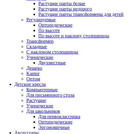
Растущие парты белые
Растущие парты недорого
Растущие парты трансформеры для детей
Регулируемые
Ортопедические
По высоте
По высоте и наклону столешницы
Трансформер
Складные
С наклоном столешницы
Ученические
Двухместные
Дешево
Kantor
Оптом
Детские кресла
Компьютерные
Для письменного стола
Растущие
Ученические
Для школьников
Для первоклассника
Ортопедические
Эргономичные
Аксессуары