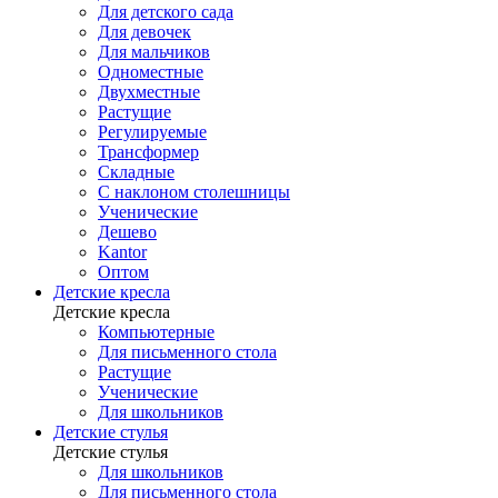
Для детского сада
Для девочек
Для мальчиков
Одноместные
Двухместные
Растущие
Регулируемые
Трансформер
Складные
С наклоном столешницы
Ученические
Дешево
Kantor
Оптом
Детские кресла
Детские кресла
Компьютерные
Для письменного стола
Растущие
Ученические
Для школьников
Детские стулья
Детские стулья
Для школьников
Для письменного стола