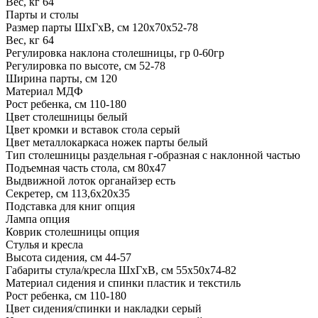
Вес, кг
64
Парты и столы
Размер парты ШхГхВ, см
120x70x52-78
Вес, кг
64
Регулировка наклона столешницы, гр
0-60гр
Регулировка по высоте, см
52-78
Ширина парты, см
120
Материал
МДФ
Рост ребенка, см
110-180
Цвет столешницы
белый
Цвет кромки и вставок стола
серый
Цвет металлокаркаса ножек парты
белый
Тип столешницы
раздельная г-образная с наклонной частью
Подъемная часть стола, см
80x47
Выдвижной лоток органайзер
есть
Секретер, см
113,6х20х35
Подставка для книг
опция
Лампа
опция
Коврик столешницы
опция
Стулья и кресла
Высота сидения, см
44-57
Габариты стула/кресла ШхГхВ, см
55x50x74-82
Материал сидения и спинки
пластик и текстиль
Рост ребенка, см
110-180
Цвет сидения/спинки и накладки
серый