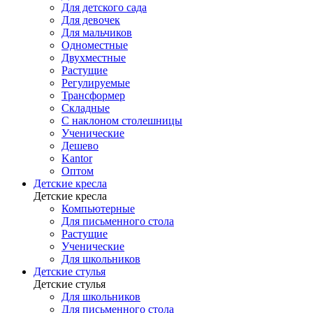
Для детского сада
Для девочек
Для мальчиков
Одноместные
Двухместные
Растущие
Регулируемые
Трансформер
Складные
С наклоном столешницы
Ученические
Дешево
Kantor
Оптом
Детские кресла
Детские кресла
Компьютерные
Для письменного стола
Растущие
Ученические
Для школьников
Детские стулья
Детские стулья
Для школьников
Для письменного стола