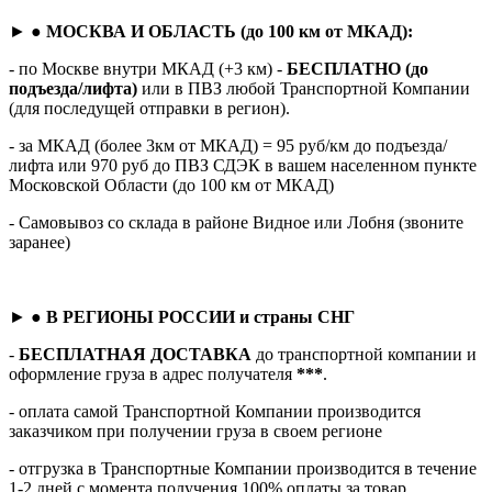
► ●
МОСКВА И ОБЛАСТЬ (до 100 км от МКАД):
- по Москве внутри МКАД (+3 км) -
БЕСПЛАТНО (до
подъезда/лифта)
или в ПВЗ любой Транспортной Компании
(для последущей отправки в регион).
- за МКАД (более 3км от МКАД) = 95 руб/км до подъезда/
лифта или 970 руб до ПВЗ СДЭК в вашем населенном пункте
Московской Области (до 100 км от МКАД)
- Самовывоз со склада в районе Видное или Лобня (звоните
заранее)
► ●
В РЕГИОНЫ РОССИИ и страны СНГ
-
БЕСПЛАТНАЯ ДОСТАВКА
до транспортной компании и
оформление груза в адрес получателя
***
.
- оплата самой Транспортной Компании производится
заказчиком при получении груза в своем регионе
- отгрузка в Транспортные Компании производится в течение
1-2 дней с момента получения 100% оплаты за товар