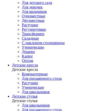
Для детского сада
Для девочек
Для мальчиков
Одноместные
Двухместные
Растущие
Регулируемые
Трансформер
Складные
С наклоном столешницы
Ученические
Дешево
Kantor
Оптом
Детские кресла
Детские кресла
Компьютерные
Для письменного стола
Растущие
Ученические
Для школьников
Детские стулья
Детские стулья
Для школьников
Для письменного стола