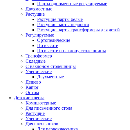
Парты одноместные регулируемые
Двухместные
Растущие
Растущие парты белые
Растущие парты недорого
Растущие парты трансформеры для детей
Регулируемые
Ортопедические
По высоте
По высоте и наклону столешницы
Трансформер
Складные
С наклоном столешницы
Ученические
Двухместные
Дешево
Kantor
Оптом
Детские кресла
Компьютерные
Для письменного стола
Растущие
Ученические
Для школьников
Для первоклассника