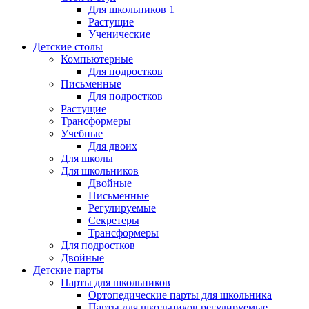
Для школьников 1
Растущие
Ученические
Детские столы
Компьютерные
Для подростков
Письменные
Для подростков
Растущие
Трансформеры
Учебные
Для двоих
Для школы
Для школьников
Двойные
Письменные
Регулируемые
Секретеры
Трансформеры
Для подростков
Двойные
Детские парты
Парты для школьников
Ортопедические парты для школьника
Парты для школьников регулируемые