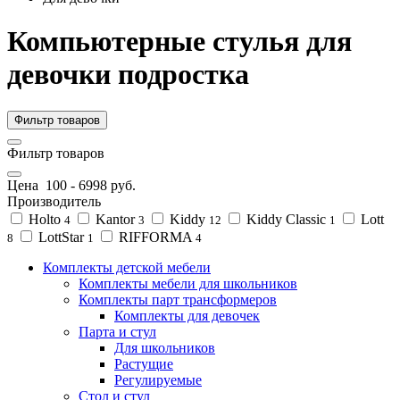
Компьютерные стулья для
девочки подростка
Фильтр товаров
Фильтр товаров
Цена
100
-
6998
руб.
Производитель
Holto
Kantor
Kiddy
Kiddy Classic
Lott
4
3
12
1
LottStar
RIFFORMA
8
1
4
Комплекты детской мебели
Комплекты мебели для школьников
Комплекты парт трансформеров
Комплекты для девочек
Парта и стул
Для школьников
Растущие
Регулируемые
Стол и стул