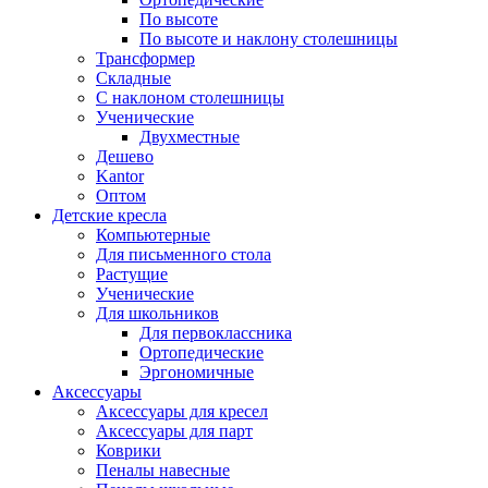
По высоте
По высоте и наклону столешницы
Трансформер
Складные
С наклоном столешницы
Ученические
Двухместные
Дешево
Kantor
Оптом
Детские кресла
Компьютерные
Для письменного стола
Растущие
Ученические
Для школьников
Для первоклассника
Ортопедические
Эргономичные
Аксессуары
Аксессуары для кресел
Аксессуары для парт
Коврики
Пеналы навесные