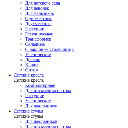
Для детского сада
Для девочек
Для мальчиков
Одноместные
Двухместные
Растущие
Регулируемые
Трансформер
Складные
С наклоном столешницы
Ученические
Дешево
Kantor
Оптом
Детские кресла
Детские кресла
Компьютерные
Для письменного стола
Растущие
Ученические
Для школьников
Детские стулья
Детские стулья
Для школьников
Для письменного стола