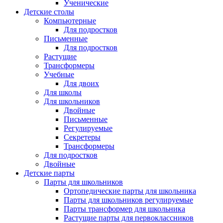
Ученические
Детские столы
Компьютерные
Для подростков
Письменные
Для подростков
Растущие
Трансформеры
Учебные
Для двоих
Для школы
Для школьников
Двойные
Письменные
Регулируемые
Секретеры
Трансформеры
Для подростков
Двойные
Детские парты
Парты для школьников
Ортопедические парты для школьника
Парты для школьников регулируемые
Парты трансформер для школьника
Растущие парты для первоклассников