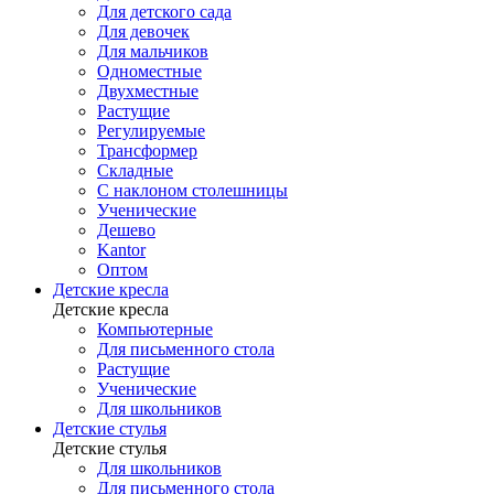
Для детского сада
Для девочек
Для мальчиков
Одноместные
Двухместные
Растущие
Регулируемые
Трансформер
Складные
С наклоном столешницы
Ученические
Дешево
Kantor
Оптом
Детские кресла
Детские кресла
Компьютерные
Для письменного стола
Растущие
Ученические
Для школьников
Детские стулья
Детские стулья
Для школьников
Для письменного стола