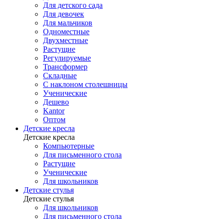
Для детского сада
Для девочек
Для мальчиков
Одноместные
Двухместные
Растущие
Регулируемые
Трансформер
Складные
С наклоном столешницы
Ученические
Дешево
Kantor
Оптом
Детские кресла
Детские кресла
Компьютерные
Для письменного стола
Растущие
Ученические
Для школьников
Детские стулья
Детские стулья
Для школьников
Для письменного стола