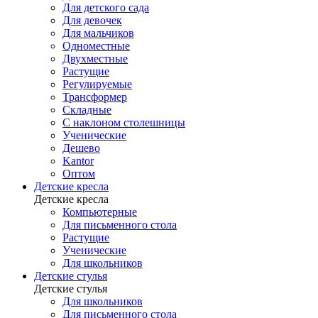
Для детского сада
Для девочек
Для мальчиков
Одноместные
Двухместные
Растущие
Регулируемые
Трансформер
Складные
С наклоном столешницы
Ученические
Дешево
Kantor
Оптом
Детские кресла
Детские кресла
Компьютерные
Для письменного стола
Растущие
Ученические
Для школьников
Детские стулья
Детские стулья
Для школьников
Для письменного стола