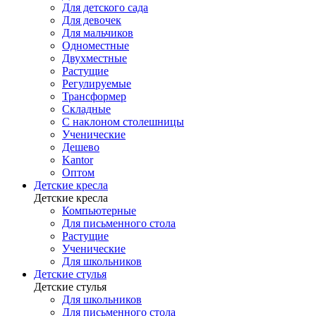
Для детского сада
Для девочек
Для мальчиков
Одноместные
Двухместные
Растущие
Регулируемые
Трансформер
Складные
С наклоном столешницы
Ученические
Дешево
Kantor
Оптом
Детские кресла
Детские кресла
Компьютерные
Для письменного стола
Растущие
Ученические
Для школьников
Детские стулья
Детские стулья
Для школьников
Для письменного стола