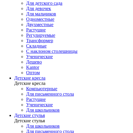
Для детского сада
Для девочек
Для мальчиков
Одноместные
Двухместные
Растущие
Регулируемые
Трансформер
Складные
С наклоном столешницы
Ученические
Дешево
Kantor
Оптом
Детские кресла
Детские кресла
Компьютерные
Для письменного стола
Растущие
Ученические
Для школьников
Детские стулья
Детские стулья
Для школьников
Для письменного стола