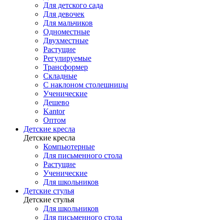
Для детского сада
Для девочек
Для мальчиков
Одноместные
Двухместные
Растущие
Регулируемые
Трансформер
Складные
С наклоном столешницы
Ученические
Дешево
Kantor
Оптом
Детские кресла
Детские кресла
Компьютерные
Для письменного стола
Растущие
Ученические
Для школьников
Детские стулья
Детские стулья
Для школьников
Для письменного стола