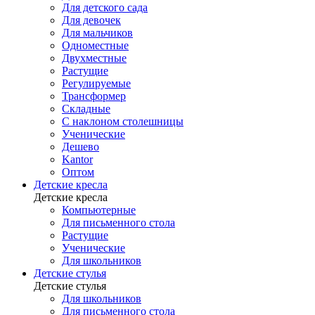
Для детского сада
Для девочек
Для мальчиков
Одноместные
Двухместные
Растущие
Регулируемые
Трансформер
Складные
С наклоном столешницы
Ученические
Дешево
Kantor
Оптом
Детские кресла
Детские кресла
Компьютерные
Для письменного стола
Растущие
Ученические
Для школьников
Детские стулья
Детские стулья
Для школьников
Для письменного стола