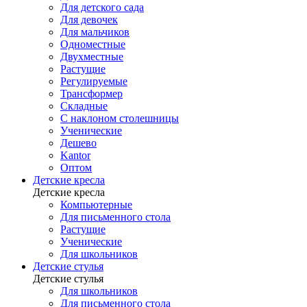
Для детского сада
Для девочек
Для мальчиков
Одноместные
Двухместные
Растущие
Регулируемые
Трансформер
Складные
С наклоном столешницы
Ученические
Дешево
Kantor
Оптом
Детские кресла
Детские кресла
Компьютерные
Для письменного стола
Растущие
Ученические
Для школьников
Детские стулья
Детские стулья
Для школьников
Для письменного стола