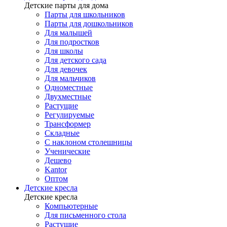
Детские парты для дома
Парты для школьников
Парты для дошкольников
Для малышей
Для подростков
Для школы
Для детского сада
Для девочек
Для мальчиков
Одноместные
Двухместные
Растущие
Регулируемые
Трансформер
Складные
С наклоном столешницы
Ученические
Дешево
Kantor
Оптом
Детские кресла
Детские кресла
Компьютерные
Для письменного стола
Растущие