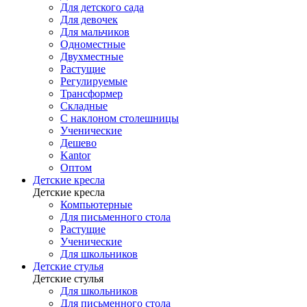
Для детского сада
Для девочек
Для мальчиков
Одноместные
Двухместные
Растущие
Регулируемые
Трансформер
Складные
С наклоном столешницы
Ученические
Дешево
Kantor
Оптом
Детские кресла
Детские кресла
Компьютерные
Для письменного стола
Растущие
Ученические
Для школьников
Детские стулья
Детские стулья
Для школьников
Для письменного стола