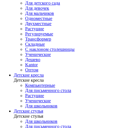
Для детского сада
Для девочек
Для мальчиков
Одноместные
Двухместные
Растущие
Регулируемые
Трансформер
Складные
С наклоном столешницы
Ученические
Дешево
Kantor
Оптом
Детские кресла
Детские кресла
Компьютерные
Для письменного стола
Растущие
Ученические
Для школьников
Детские стулья
Детские стулья
Для школьников
Для письменного стола