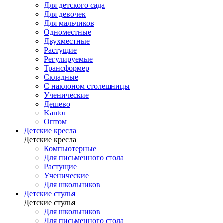
Для детского сада
Для девочек
Для мальчиков
Одноместные
Двухместные
Растущие
Регулируемые
Трансформер
Складные
С наклоном столешницы
Ученические
Дешево
Kantor
Оптом
Детские кресла
Детские кресла
Компьютерные
Для письменного стола
Растущие
Ученические
Для школьников
Детские стулья
Детские стулья
Для школьников
Для письменного стола