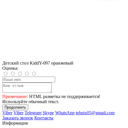
Детский стол KiddY-097 оранжевый
Оценка:
Примечание:
HTML разметка не поддерживается!
Используйте обычный текст.
Продолжить
Viber
Viber
Telegram
Skype
WhatsApp
tehnix05@gmail.com
Заказать звонок
Контакты
Информация