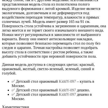
представленная модель стола из полиэтилена полого
выдувного формования с литой кромкой. Изделие является
экологичным, долговечным и не деформируется под
воздействием перепадов температур, влажности и прямых
солнечных лучей. Модель имеет размер 165 на 91 см.
Поверхность стола устойчива к загрязнению и царапинам, она
легко моется и не теряет своего изначального внешнего вида.
Ножки могут регулироваться в зависимости от выбранного
варианта. Внизу они имеют антискользящие накладки,
которые позволяют безопасно перемещать стол по полу без
следов и царапин. Точная настройка позволяет подобрать
высоту стола в соответствии с ростом ребенка, а также
добавить устойчивости при неровной поверхности пола.
Данная модель доступна в следующих цветах: красный,
оранжевый, желтый, светло-зеленый, зеленый, синий и
голубой.
✅ Детский стол оранжевый
KiddY-097
– купить в
Москве.
✅ Детский стол оранжевый
KiddY-097
дешево.
✅ Детский стол оранжевый
KiddY-097
дешево в
Москве.
Характеристики