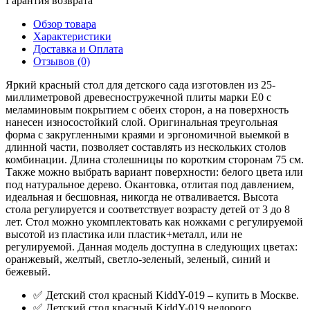
Гарантия возврата
Обзор товара
Характеристики
Доставка и Оплата
Отзывов (0)
Яркий красный стол для детского сада изготовлен из 25-
миллиметровой древесностружечной плиты марки E0 с
меламиновым покрытием с обеих сторон, а на поверхность
нанесен износостойкий слой. Оригинальная треугольная
форма с закругленными краями и эргономичной выемкой в
длинной части, позволяет составлять из нескольких столов
комбинации. Длина столешницы по коротким сторонам 75 см.
Также можно выбрать вариант поверхности: белого цвета или
под натуральное дерево. Окантовка, отлитая под давлением,
идеальная и бесшовная, никогда не отваливается. Высота
стола регулируется и соответствует возрасту детей от 3 до 8
лет. Стол можно укомплектовать как ножками с регулируемой
высотой из пластика или пластик+металл, или не
регулируемой. Данная модель доступна в следующих цветах:
оранжевый, желтый, светло-зеленый, зеленый, синий и
бежевый.
✅ Детский стол красный KiddY-019 – купить в Москве.
✅ Детский стол красный KiddY-019 недорого.