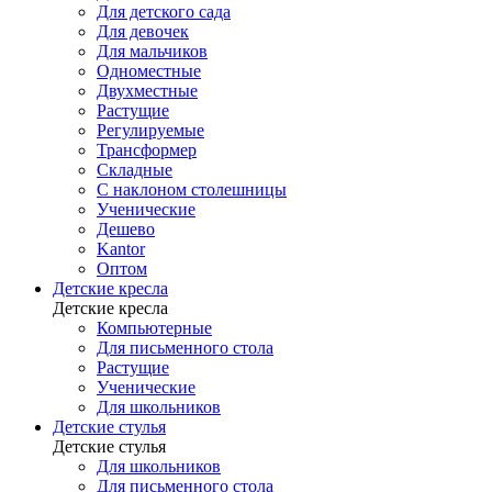
Для детского сада
Для девочек
Для мальчиков
Одноместные
Двухместные
Растущие
Регулируемые
Трансформер
Складные
С наклоном столешницы
Ученические
Дешево
Kantor
Оптом
Детские кресла
Детские кресла
Компьютерные
Для письменного стола
Растущие
Ученические
Для школьников
Детские стулья
Детские стулья
Для школьников
Для письменного стола