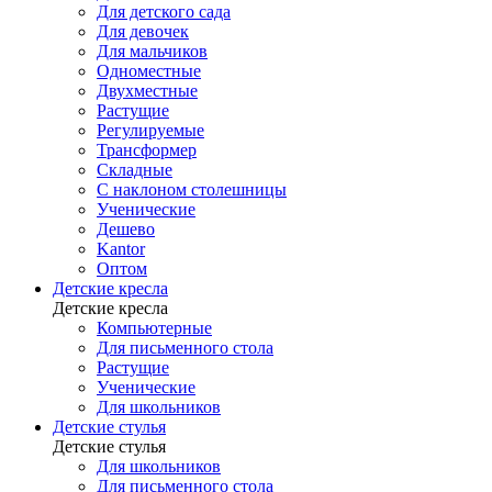
Для детского сада
Для девочек
Для мальчиков
Одноместные
Двухместные
Растущие
Регулируемые
Трансформер
Складные
С наклоном столешницы
Ученические
Дешево
Kantor
Оптом
Детские кресла
Детские кресла
Компьютерные
Для письменного стола
Растущие
Ученические
Для школьников
Детские стулья
Детские стулья
Для школьников
Для письменного стола