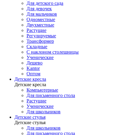
Для детского сада
Для девочек
Для мальчиков
Одноместные
Двухместные
Растущие
Регулируемые
Трансформер
Складные
С наклоном столешницы
Ученические
Дешево
Kantor
Оптом
Детские кресла
Детские кресла
Компьютерные
Для письменного стола
Растущие
Ученические
Для школьников
Детские стулья
Детские стулья
Для школьников
Для письменного стола