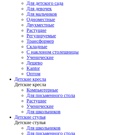
Для детского сада
Для девочек
Для мальчиков
Одноместные
Двухместные
Растущие
Регулируемые
Трансформер
Складные
С наклоном столешницы
Ученические
Дешево
Kantor
Оптом
Детские кресла
Детские кресла
Компьютерные
Для письменного стола
Растущие
Ученические
Для школьников
Детские стулья
Детские стулья
Для школьников
Для письменного стола