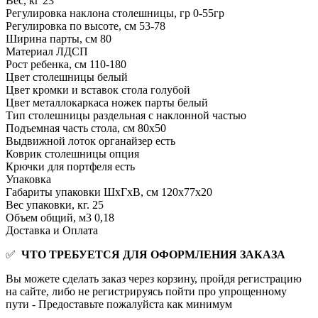
Вес, кг
23
Регулировка наклона столешницы, гр
0-55гр
Регулировка по высоте, см
53-78
Ширина парты, см
80
Материал
ЛДСП
Рост ребенка, см
110-180
Цвет столешницы
белый
Цвет кромки и вставок стола
голубой
Цвет металлокаркаса ножек парты
белый
Тип столешницы
раздельная с наклонной частью
Подъемная часть стола, см
80x50
Выдвижной лоток органайзер
есть
Коврик столешницы
опция
Крючки для портфеля
есть
Упаковка
Габариты упаковки ШхГхВ, см
120х77х20
Вес упаковки, кг.
25
Объем общий, м3
0,18
Доставка и Оплата
✅
ЧТО ТРЕБУЕТСЯ ДЛЯ ОФОРМЛЕНИЯ ЗАКАЗА
Вы можете сделать заказ через корзину, пройдя регистрацию
на сайте, либо не регистрируясь пойти про упрощенному
пути - Предоставьте пожалуйста как минимум