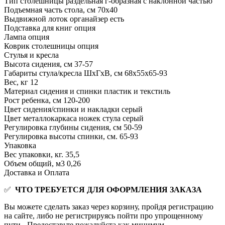
Тип столешницы
раздельная г-образная с наклонной частью
Подъемная часть стола, см
70x40
Выдвижной лоток органайзер
есть
Подставка для книг
опция
Лампа
опция
Коврик столешницы
опция
Стулья и кресла
Высота сидения, см
37-57
Габариты стула/кресла ШхГхВ, см
68x55x65-93
Вес, кг
12
Материал сидения и спинки
пластик и текстиль
Рост ребенка, см
120-200
Цвет сидения/спинки и накладки
серый
Цвет металлокаркаса ножек стула
серый
Регулировка глубины сидения, см
50-59
Регулировка высоты спинки, см.
65-93
Упаковка
Вес упаковки, кг.
35,5
Объем общий, м3
0,26
Доставка и Оплата
✅
ЧТО ТРЕБУЕТСЯ ДЛЯ ОФОРМЛЕНИЯ ЗАКАЗА
Вы можете сделать заказ через корзину, пройдя регистрацию
на сайте, либо не регистрируясь пойти про упрощенному
пути - Предоставьте пожалуйста как минимум