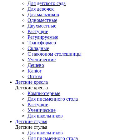
Для детского сада
Для девочек
Для мальчиков
Одноместные
Двухместные
Растущие
Регулируемые
Трансформер
Складные
С наклоном столешницы
Ученические
Дешево
Kantor
Оптом
Детские кресла
Детские кресла
Компьютерные
Для письменного стола
Растущие
Ученические
Для школьников
Детские стулья
Детские стулья
Для школьников
Для письменного стола