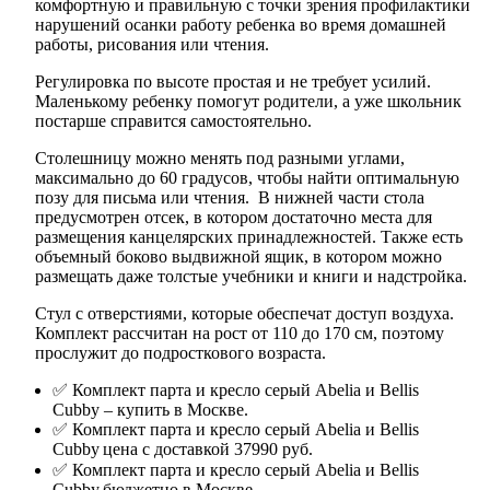
комфортную и правильную с точки зрения профилактики
нарушений осанки работу ребенка во время домашней
работы, рисования или чтения.
Регулировка по высоте простая и не требует усилий.
Маленькому ребенку помогут родители, а уже школьник
постарше справится самостоятельно.
Столешницу можно менять под разными углами,
максимально до 60 градусов, чтобы найти оптимальную
позу для письма или чтения. В нижней части стола
предусмотрен отсек, в котором достаточно места для
размещения канцелярских принадлежностей. Также есть
объемный боково выдвижной ящик, в котором можно
размещать даже толстые учебники и книги и надстройка.
Стул с отверстиями, которые обеспечат доступ воздуха.
Комплект рассчитан на рост от 110 до 170 см, поэтому
прослужит до подросткового возраста.
✅ Комплект парта и кресло серый Abelia и Bellis
Cubby – купить в Москве.
✅ Комплект парта и кресло
серый Abelia и Bellis
Cubby
цена с доставкой 37990 руб.
✅ Комплект парта и кресло
серый Abelia и Bellis
Cubby
бюджетно в Москве.