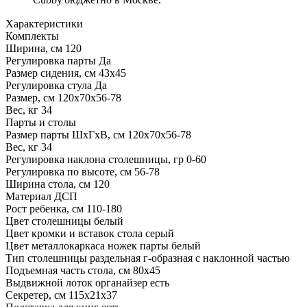
Характеристики
Комплекты
Ширина, см
120
Регулировка парты
Да
Размер сидения, см
43х45
Регулировка стула
Да
Размер, см
120х70х56-78
Вес, кг
34
Парты и столы
Размер парты ШхГхВ, см
120х70х56-78
Вес, кг
34
Регулировка наклона столешницы, гр
0-60
Регулировка по высоте, см
56-78
Ширина стола, см
120
Материал
ДСП
Рост ребенка, см
110-180
Цвет столешницы
белый
Цвет кромки и вставок стола
серый
Цвет металлокаркаса ножек парты
белый
Тип столешницы
раздельная г-образная с наклонной частью
Подъемная часть стола, см
80х45
Выдвижной лоток органайзер
есть
Секретер, см
115х21х37