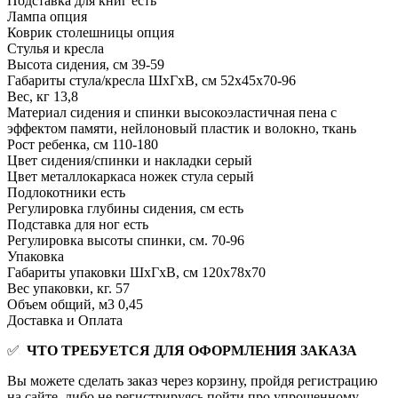
Подставка для книг
есть
Лампа
опция
Коврик столешницы
опция
Стулья и кресла
Высота сидения, см
39-59
Габариты стула/кресла ШхГхВ, см
52х45х70-96
Вес, кг
13,8
Материал сидения и спинки
высокоэластичная пена с
эффектом памяти, нейлоновый пластик и волокно, ткань
Рост ребенка, см
110-180
Цвет сидения/спинки и накладки
серый
Цвет металлокаркаса ножек стула
серый
Подлокотники
есть
Регулировка глубины сидения, см
есть
Подставка для ног
есть
Регулировка высоты спинки, см.
70-96
Упаковка
Габариты упаковки ШхГхВ, см
120х78х70
Вес упаковки, кг.
57
Объем общий, м3
0,45
Доставка и Оплата
✅
ЧТО ТРЕБУЕТСЯ ДЛЯ ОФОРМЛЕНИЯ ЗАКАЗА
Вы можете сделать заказ через корзину, пройдя регистрацию
на сайте, либо не регистрируясь пойти про упрощенному